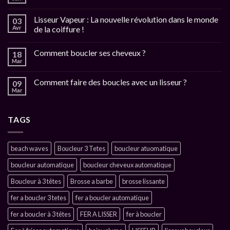
Lisseur Vapeur : La nouvelle révolution dans le monde
03
Avr
de la coiffure !
Comment boucler ses cheveux ?
18
Mar
Comment faire des boucles avec un lisseur ?
09
Mar
TAGS
beach waves
Boucleur 3 Tetes
boucleur atuomatique
boucleur automatique
boucleur cheveux automatique
Boucleur à 3 têtes
Brosse a barbe
brosse lissante
fer a boucler 3 tetes
fer a boucler automatique
fer a boucler à 3 têtes
FER A LISSER
fer à boucler