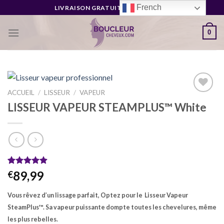
Skip
French
LIVRAISON GRATUITE EN 3-5 JOURS
to
content
0
ACCUEIL
/
LISSEUR
/
VAPEUR
LISSEUR VAPEUR STEAMPLUS™ White
Ajouter
à la liste
d’envies
Noté
27
4.85
89,99
€
sur 5 basé
sur
Vous rêvez d’un lissage parfait, Optez pour le Lisseur Vapeur
notations
client
SteamPlus™. Sa vapeur puissante dompte toutes les chevelures, même
les plus rebelles.