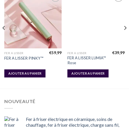
Ajouter
Ajouter
à la liste
à la liste
d’envies
d’envies
€
59,99
€
39,99
FER A LISSER
FER A LISSER
FER A LISSER LUMIA™
FER A LISSER PINKY™
Rose
AJOUTER AU PANIER
AJOUTER AU PANIER
NOUVEAUTÉ
Fer à friser électrique en céramique, soins de
chauffage, fer à friser électrique, charge sans fil,