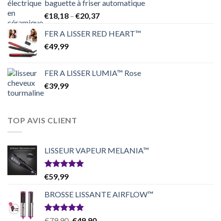
baguette à friser automatique
Price
€
18,18
–
€
20,37
range:
FER A LISSER RED HEART™
€18,18
€
49,99
through
€20,37
FER A LISSER LUMIA™ Rose
€
39,99
TOP AVIS CLIENT
LISSEUR VAPEUR MELANIA™
Note
5.00
€
59,99
sur 5
BROSSE LISSANTE AIRFLOW™
Note
5.00
Original
Current
€
79,90
€
49,90