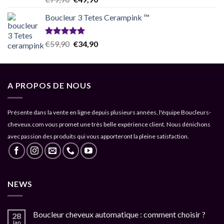
sur 5
price
price
Boucleur 3 Tetes Cerampink ™
was:
is:
€79,90.
€49,90.
Note
5.00
Original
Current
€
59,90
€
34,90
sur 5
price
price
was:
is:
€59,90.
€34,90.
A PROPOS DE NOUS
Présente dans la vente en ligne depuis plusieurs années, l'équipe Boucleurs-
cheveux.com vous promet une très belle expérience client. Nous dénichons
avec passion des produits qui vous apporteront la pleine satisfaction.
NEWS
Boucleur cheveux automatique : comment choisir ?
28
Jan