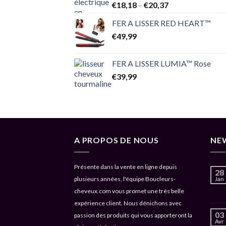
Price
€
18,18
–
€
20,37
range:
FER A LISSER RED HEART™
€18,18
€
49,99
through
€20,37
FER A LISSER LUMIA™ Rose
€
39,99
A PROPOS DE NOUS
NE
Présente dans la vente en ligne depuis
28
plusieurs années, l'équipe Boucleurs-
Jan
cheveux.com vous promet une très belle
expérience client. Nous dénichons avec
03
passion des produits qui vous apporteront la
Avr