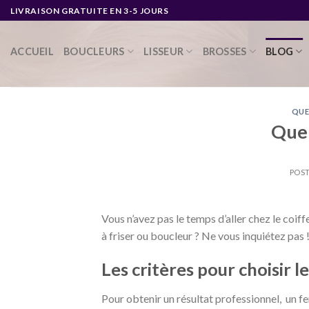
Skip
LIVRAISON GRATUITE EN 3-5 JOURS
to
content
ACCUEIL
BOUCLEURS
LISSEUR
BROSSES
BLOG
QUE
Quel
POST
Vous n’avez pas le temps d’aller chez le coi
à friser ou boucleur ? Ne vous inquiétez pas 
Les critères pour choisir l
Pour obtenir un résultat professionnel, un fer