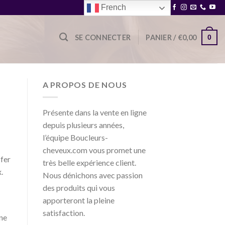
French
Blog
FAQ
Contact
0
SE CONNECTER
PANIER /
€
0,00
A PROPOS DE NOUS
Présente dans la vente en ligne
depuis plusieurs années,
l’équipe Boucleurs-
cheveux.com vous promet une
 fer
très belle expérience client.
.
Nous dénichons avec passion
des produits qui vous
apporteront la pleine
satisfaction.
ine