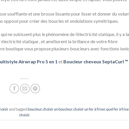
sse soufflante et une brosse lissante pour lisser et donner du volu
ns opposé pour créer des boucles et ondulations symétriques.
ui ne subissent plus le phénomène de l’électricité statique, il y a la
électricité statique , et améliorent la brillance de votre fibre
otre boutique vous propose plusieurs boucleurs avec fonctions ioni
ultistyle Airwrap Pro 5 en 1
et
Boucleur cheveux SeptaCurl ™
hoisir
and tagged
boucleur
,
choisir un boucleur
,
choisir un fer à friser
,
quel fer à frise
choisir
.