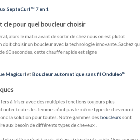
ux SeptaCurl ™ 7 en 1
 cle pour quel boucleur choisir
l, alors le matin avant de sortir de chez nous on est plutôt
 on doit choisir un boucleur avec la technologie innovante. Sachez qu
s de 60 secondes, cette chauffe rapide est signe
ue Magicurl
et
Boucleur automatique sans fil Onduleo™
iques
fers à friser avec des multiples fonctions toujours plus
aut noter toutes les femmes n’ont pas le même type de cheveux ni
donc la solution pour toutes. Notre gammes des
boucleurs
sont
re aux besoin de différents types de cheveux .
style coiffure n’ont jamais été aussi simple et rapide. Vous pouvez