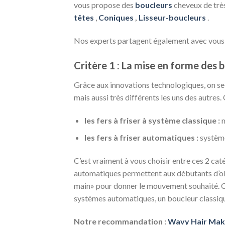
vous propose des
boucleurs
cheveux de très
têtes
,
Coniques
,
Lisseur-boucleurs
.
Nos experts partagent également avec vous ce
Critère 1 : La mise en forme des 
Grâce aux innovations technologiques, on se
mais aussi très différents les uns des autres.
les fers à friser à système classique :
m
les fers à friser automatiques :
système
C’est vraiment à vous choisir entre ces 2 ca
automatiques permettent aux débutants d’ob
main» pour donner le mouvement souhaité. Ce
systèmes automatiques, un boucleur classiqu
Notre recommandation :
Wavy Hair Ma