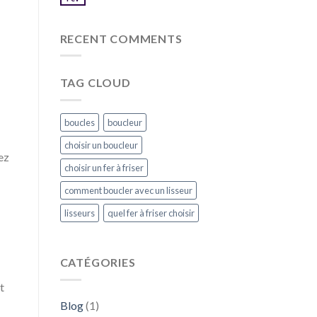
RECENT COMMENTS
TAG CLOUD
boucles
boucleur
choisir un boucleur
ez
choisir un fer à friser
comment boucler avec un lisseur
lisseurs
quel fer à friser choisir
CATÉGORIES
t
Blog
(1)