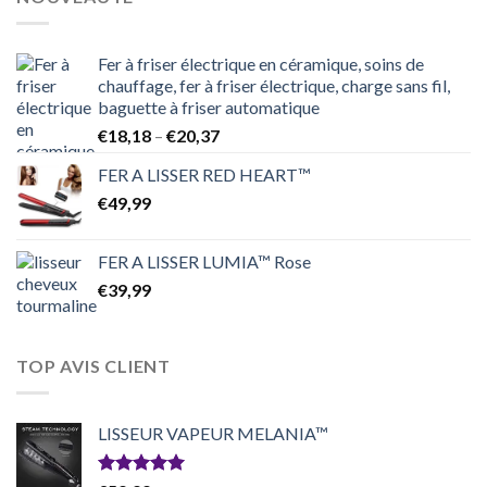
Fer à friser électrique en céramique, soins de
chauffage, fer à friser électrique, charge sans fil,
baguette à friser automatique
Price
€
18,18
–
€
20,37
range:
FER A LISSER RED HEART™
€18,18
€
49,99
through
€20,37
FER A LISSER LUMIA™ Rose
€
39,99
TOP AVIS CLIENT
LISSEUR VAPEUR MELANIA™