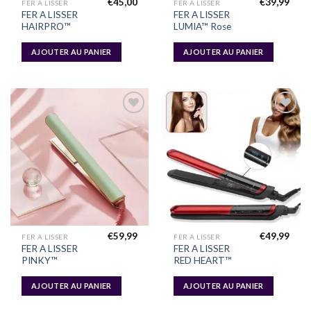
€
45,00
€
39,99
FER A LISSER
FER A LISSER
FER A LISSER
FER A LISSER
HAIRPRO™
LUMIA™ Rose
AJOUTER AU PANIER
AJOUTER AU PANIER
Ajouter
Ajouter
à la liste
à la liste
d’envies
d’envies
€
59,99
€
49,99
FER A LISSER
FER A LISSER
FER A LISSER
FER A LISSER
PINKY™
RED HEART™
AJOUTER AU PANIER
AJOUTER AU PANIER