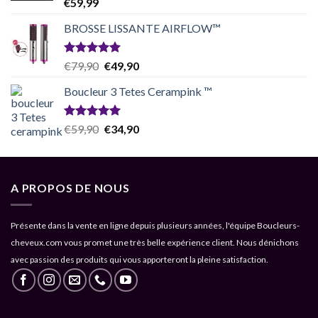
Note
5.00
€
59,99
sur 5
BROSSE LISSANTE AIRFLOW™
Note
5.00
Original
Current
€
79,90
€
49,90
sur 5
price
price
Boucleur 3 Tetes Cerampink ™
was:
is:
€79,90.
€49,90.
Note
5.00
Original
Current
€
59,90
€
34,90
sur 5
price
price
was:
is:
€59,90.
€34,90.
A PROPOS DE NOUS
Présente dans la vente en ligne depuis plusieurs années, l'équipe Boucleurs-
cheveux.com vous promet une très belle expérience client. Nous dénichons
avec passion des produits qui vous apporteront la pleine satisfaction.