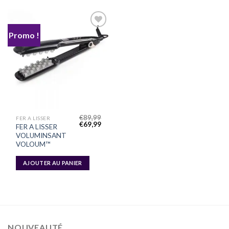
Promo !
Ajouter
à la liste
d’envies
€
89,99
FER A LISSER
Original
Current
€
69,99
FER A LISSER
price
price
VOLUMINSANT
was:
is:
€89,99.
€69,99.
VOLOUM™
AJOUTER AU PANIER
NOUVEAUTÉ